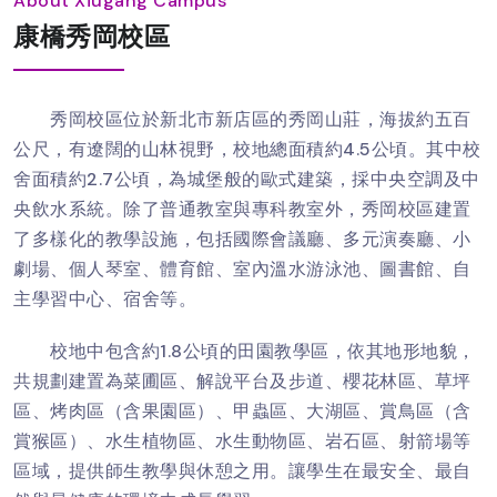
About Xiugang Campus
康橋秀岡校區
秀岡校區位於新北市新店區的秀岡山莊，海拔約五百
公尺，有遼闊的山林視野，校地總面積約4.5公頃。其中校
舍面積約2.7公頃，為城堡般的歐式建築，採中央空調及中
央飲水系統。除了普通教室與專科教室外，秀岡校區建置
了多樣化的教學設施，包括國際會議廳、多元演奏廳、小
劇場、個人琴室、體育館、室內溫水游泳池、圖書館、自
主學習中心、宿舍等。
校地中包含約1.8公頃的田園教學區，依其地形地貌，
共規劃建置為菜圃區、解說平台及步道、櫻花林區、草坪
區、烤肉區（含果園區）、甲蟲區、大湖區、賞鳥區（含
賞猴區）、水生植物區、水生動物區、岩石區、射箭場等
區域，提供師生教學與休憩之用。讓學生在最安全、最自