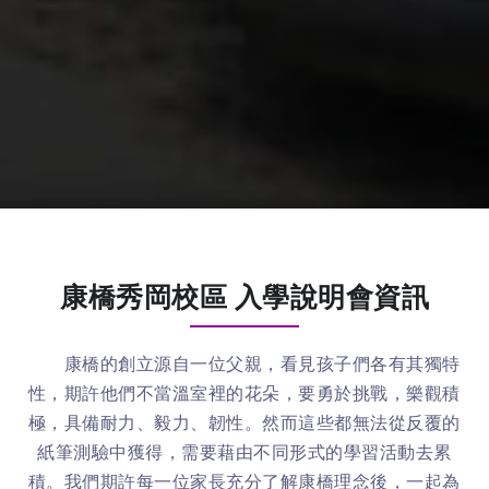
康橋秀岡校區 入學說明會資訊
康橋的創立源自一位父親，看見孩子們各有其獨特
性，期許他們不當溫室裡的花朵，要勇於挑戰，樂觀積
極，具備耐力、毅力、韌性。然而這些都無法從反覆的
紙筆測驗中獲得，需要藉由不同形式的學習活動去累
積。我們期許每一位家長充分了解康橋理念後，一起為