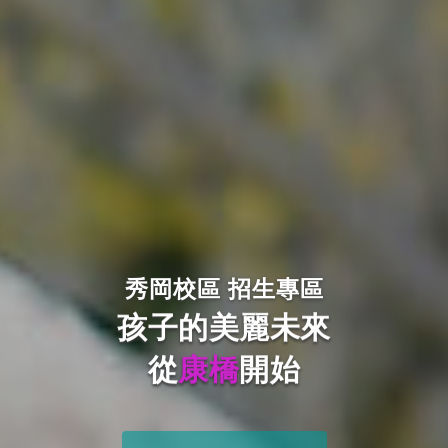
秀岡校區 招生專區
孩子的美麗未來
從
康橋
開始
G7-G12 申請入學