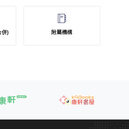
併)
附屬機構